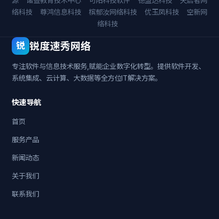
源
诸暨教育技术中心
可阳科技软件
德盟达科技
天启者网
络科技
尊鸿信息科技
槟郁汝网络科技
优玉凤科技
空新网
络科技
锐度速秀网络
锐
专注软件与信息技术服务,赋能企业数字化转型。提供软件开发、
系统集成、云计算、大数据等全方位IT解决方案。
快速导航
首页
服务产品
新闻动态
关于我们
联系我们